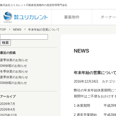
株式会社ユリカレント不動産投資物件の賃貸管理専門会社
TOP
NEWS
年末年始の営業について
検
索:
NEWS
最近の投稿
夏季休業のお知らせ
GW休暇のお知らせ
冬季休業のお知らせ
年末年始の営業につい
夏季休業のお知らせ
2016年12月24日 カテゴリ
GW休暇のお知らせ
弊社の年末年始休業期間に
期間中はご不便をおかけす
アーカイブ
2026年7月
1.休業期間 平成28年12
2026年4月
2.通常営業開始 平成29年
2025年12月