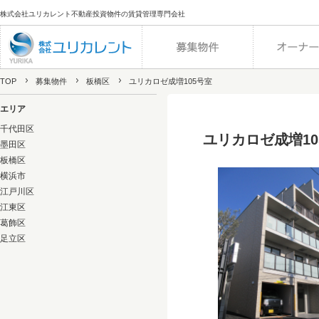
株式会社ユリカレント不動産投資物件の賃貸管理専門会社
TOP
募集物件
板橋区
ユリカロゼ成増105号室
エリア
千代田区
ユリカロゼ成増10
墨田区
板橋区
横浜市
江戸川区
江東区
葛飾区
足立区