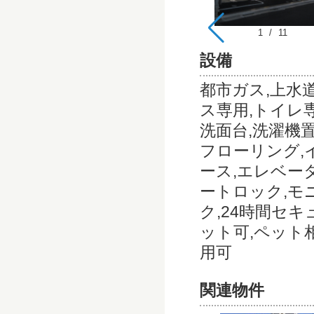
1
/
11
設備
都市ガス,上水
ス専用,トイレ専
洗面台,洗濯機置
フローリング,
ース,エレベー
ートロック,モ
ク,24時間セキ
ット可,ペット
用可
関連物件